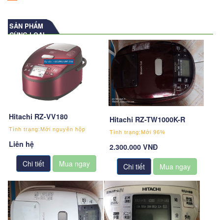
SẢN PHẨM
CÙNG LOẠI
Hitachi RZ-VV180
Hitachi RZ-TW1000K-R
Tình trạng:Mới nguyên hộp
Tình trạng:Mới 96%
Liên hệ
2.300.000 VNĐ
Chi tiết
Chi tiết