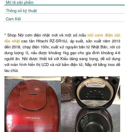
Mô tả sản phẩm
Thông số kỹ thuật
Cam Kết
* Shop Nồi cơm điện nhật mới về một số mẫu
nồi cơm điện nội
địa nhật
cao tần Hitachi RZ-SR10J, áp suất, sản xuất năm 2013
đến 2018, chạy điện 100v, xuất xứ nguyên bản từ Nhật Bản, nồi có
dung lượng 1L nấu được khoảng 1kg gạo cho gia đình khoảng 4-6
người ăn. Nồi được thiết kế với Kiểu dáng sang trọng, dễ sử dụng
với màn hình hiển thị LCD và nút bấm điện tử, Nắp rời bằng inox dễ
lau chùi.