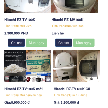
Hitachi RZ-TV100K
Hitachi RZ-MV100K
Tình trạng:Mới 95%
Tình trạng:Nguyên bản
2.300.000 VNĐ
Liên hệ
Chi tiết
Chi tiết
Hitachi RZ-TV180K mới
Hitachi RZ-TV180K Cũ
Tình trạng:Mới nguyên hộp
Tình trạng:Qua sử dụng
Giá:8,900,000 đ
Giá:3,200,000 đ