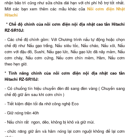
nhận bảo trì cũng như sửa chữa dài hạn với chi phí hỗ trợ tốt nhất.
Mời các bạn xem thêm các mẫu khác của
Nồi cơm điện Nhật
Hitachi
* Chế độ chính của nồi cơm điện nội địa nhật cao tần Hitachi
RZ-SR10J:
- Các chế độ chính gồm: Với Chương trình nấu tự động hoặc chọn
chế độ như Nấu gạo trắng, Nấu siêu tốc, Nấu cháo, Nấu xôi, Nấu
cơm với đậu đỏ, Sushi, Nấu gạo lức, Nấu gạo lức đã nảy mầm, Nấu
cơm cháy, Nấu cơm cứng, Nếu cơm chín mềm, Hầm, Nấu cơm
theo hẹn giờ.
* Tính năng chính của nồi cơm điện nội địa nhật cao tần
Hitachi RZ-SR10J:
- Có chuống tín hiệu chuyển đèn đỏ sang đèn vàng ( Chuyển sang
chế độ giữ ấm sau khi cơm chín )
- Tiết kiệm điện tối đa nhờ công nghệ Eco
- Giữ nóng trên 40h
- Nấu chín rất ngon, dẻo, không bị khô và giữ mùi.
- chức năng giữ ấm và hâm nóng lại cơm nguội không để lại cơm