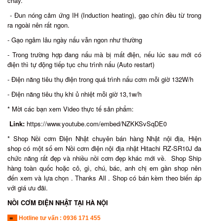
cháy.
- Đun nóng cảm ứng IH (Induction heating), gạo chín đều từ trong
ra ngoài nên rất ngon.
- Gạo ngâm lâu ngày nấu vẫn ngon như thường
- Trong trường hợp đang nấu mà bị mất điện, nếu lúc sau mới có
điện thì tự động tiếp tục chu trình nấu (Auto restart)
- Điện năng tiêu thụ điện trong quá trình nấu cơm mỗi giờ 132W/h
- Điện năng tiêu thụ khi ủ nhiệt mỗi giờ 13,1w/h
* Mời các bạn xem Video thực tế sản phẩm:
Link:
https://www.youtube.com/embed/NZKKSvSqDE0
* Shop Nồi cơm Điện Nhật chuyên bán hàng Nhật nội địa, Hiện
shop có một số em Nồi cơm điện nội địa nhật Hitachi RZ-SR10J đa
chức năng rất đẹp và nhiều nồi cơm đẹp khác mới về. Shop Ship
hàng toàn quốc hoặc cô, gì, chú, bác, anh chị em gần shop nên
đến xem và lựa chọn . Thanks All . Shop có bán kèm theo biến áp
với giá ưu đãi.
NỒI CƠM ĐIỆN NHẬT TẠI HÀ NỘI
=
>
Hotline tư vấn : 0936 171 455