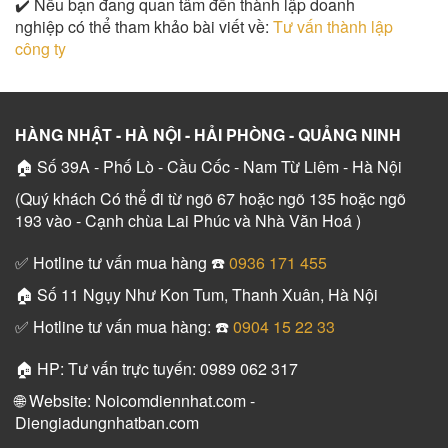
✔️ Nếu bạn đang quan tâm đến thành lập doanh
nghiệp có thể tham khảo bài viết về:
Tư vấn thành lập
công ty
HÀNG NHẬT - HÀ NỘI - HẢI PHÒNG - QUẢNG NINH
🏠 Số 39A - Phố Lò - Cầu Cốc - Nam Từ Liêm - Hà Nội
(Quý khách Có thể đi từ ngõ 67 hoặc ngõ 135 hoặc ngõ
193 vào - Cạnh chùa Lai Phúc và Nhà Văn Hoá )
✅ Hotline tư vấn mua hàng ☎️
0936 171 455
🏠 Số 11 Ngụy Như Kon Tum, Thanh Xuân, Hà Nội
✅ Hotline tư vấn mua hàng: ☎️
0904 15 22 33
🏠 HP: Tư vấn trực tuyến: 0989 062 317
🌐 Website: Noicomdiennhat.com -
Diengiadungnhatban.com