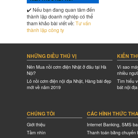
✔️ Nếu bạn đang quan tâm đến
thành lập doanh nghiệp có thể
tham khảo bài viết về:
Tư vấn
thành lập công ty
NHỮNG ĐIỀU THÚ VỊ
KIẾN TH
Nên Mua nồi cơm điện Nhật ở đâu tại Hà
Vì sao máy
Nội?
nhiều ngườ
Lô nồi cơm điện nội địa Nhật, Hàng bãi đẹp
Tìm hiểu v
mới về năm 2019
bát nội đị
CHÚNG TÔI
CÁC HÌNH THỨC TH
Giới thiệu
Internet Banking, SMS ba
Tầm nhìn
Thanh toán bằng chuyển 