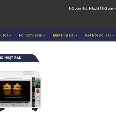
|
Nồi cơm Nhật Hitachi
Nồi cơm 
u Hòa
Nồi Cơm Điện
Máy Rửa Bát
Kết Nối Đối Tác
NG NHẬT BẢN