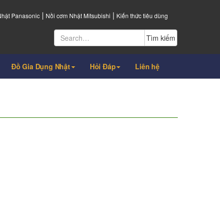
|
|
Nhật Panasonic
Nồi cơm Nhật Mitsubishi
Kiến thức tiêu dùng
Đồ Gia Dụng Nhật
Hỏi Đáp
Liên hệ