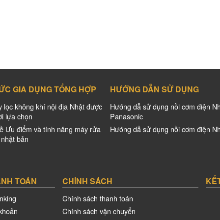
ỨC GIA DỤNG TỔNG HỢP
HƯỚNG DẪN SỬ DỤNG
 lọc không khí nội địa Nhật được
Hướng dẫ sử dụng nồi cơm điện Nh
i lựa chọn
Panasonic
ề Ưu điểm và tính năng máy rửa
Hướng dẫ sử dụng nồi cơm điện Nh
a nhật bản
ANH TOÁN
CHÍNH SÁCH
KẾT
nking
Chính sách thanh toán
khoản
Chính sách vận chuyển