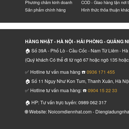
Phương châm kinh doanh
COD - Giao hàng tận nơi t
Sản phẩm chính hãng
Hình thức thỏa thuận khá
HÀNG NHẬT - HÀ NỘI - HẢI PHÒNG - QUẢNG N
🏠 Số 39A - Phố Lò - Cầu Cốc - Nam Từ Liêm - Hà
(Quý khách Có thể đi từ ngõ 67 hoặc ngõ 135 hoặ
✅ Hotline tư vấn mua hàng ☎️
0936 171 455
🏠 Số 11 Ngụy Như Kon Tum, Thanh Xuân, Hà Nộ
✅ Hotline tư vấn mua hàng: ☎️
0904 15 22 33
🏠 HP: Tư vấn trực tuyến: 0989 062 317
🌐 Website: Noicomdiennhat.com - Diengiadungnh