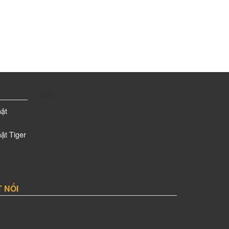
--%>
ật
ật Tiger
 NỐI