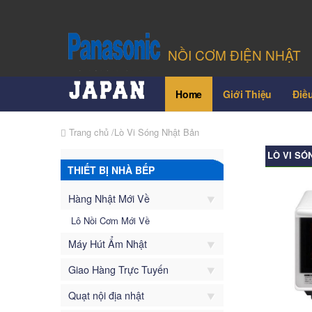
NỒI CƠM ĐIỆN NHẬT
Home
Giới Thiệu
Điề
Trang chủ
/Lò Vi Sóng Nhật Bản
LÒ VI SÓ
THIẾT BỊ NHÀ BẾP
Hàng Nhật Mới Về
Lô Nồi Cơm Mới Về
Máy Hút Ẩm Nhật
Giao Hàng Trực Tuyến
Quạt nội địa nhật