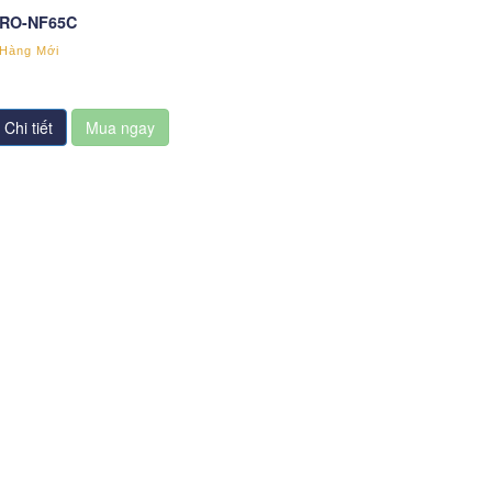
MRO-NF65C
:Hàng Mới
Chi tiết