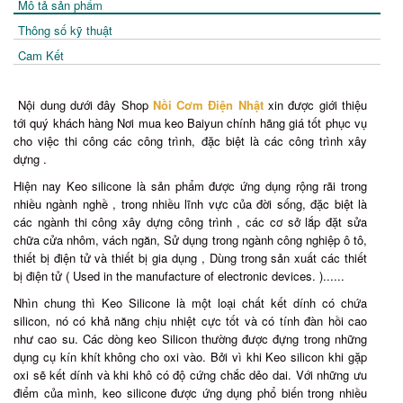
Mô tả sản phẩm
Thông số kỹ thuật
Cam Kết
Nội dung dưới đây Shop
Nồi Cơm Điện Nhật
xin được giới thiệu
tới quý khách hàng Nơi mua keo Baiyun chính hãng giá tốt phục vụ
cho việc thi công các công trình, đặc biệt là các công trình xây
dựng .
Hiện nay Keo silicone là sản phẩm được ứng dụng rộng rãi trong
nhiều ngành nghề , trong nhiều lĩnh vực của đời sống, đặc biệt là
các ngành thi công xây dựng công trình , các cơ sở lắp đặt sửa
chữa cửa nhôm, vách ngăn, Sử dụng trong ngành công nghiệp ô tô,
thiết bị điện tử và thiết bị gia dụng , Dùng trong sản xuất các thiết
bị điện tử ( Used in the manufacture of electronic devices. )......
Nhìn chung thì Keo Silicone là một loại chất kết dính có chứa
silicon, nó có khả năng chịu nhiệt cực tốt và có tính đàn hồi cao
như cao su. Các dòng keo Silicon thường được đựng trong những
dụng cụ kín khít không cho oxi vào. Bởi vì khi Keo silicon khi gặp
oxi sẽ kết dính và khi khô có độ cứng chắc dẻo dai. Với những ưu
điểm của mình, keo silicone được ứng dụng phổ biến trong nhiều