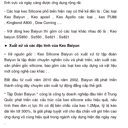
lĩnh vực và ngày càng được ứng dụng rộng rãi.
- Các loại keo Silicone phổ biến hiện nay có thể kể đến là : Các loại
Keo Baiyun , Keo aposil , Keo Apollo các loại , keo PU88
, Kingbond A800 , Dow Corning ....
- Với dòng keo Baiyun thì gồm có các loại khác nhau đó là : Keo
baiyun SS850 , Ss550 , Ss621 , Ss821
►
Xuất xứ và các đặc tính của Keo Baiyun
•
Về nguồn gốc
: Keo Silicone Baiyun có xuất xứ từ tập đoàn
Baiyun là tập đoàn chuyên nghiên cứu và phát triển, sản xuất các
sản phẩm gốc silicone, bao gồm các loại keo xây dựng và vật liệu
mới công nghệ cao khác ; .
Bắt đầu từ cuối năm 2010 đầu năm 2002, Baiyun đã phát triển
thành công dây chuyền sản xuất tự động đẳng cấp thế giới.
" Tập Đoàn Baiyun " cũng là công ty doanh nghiệp đầu tiên ở Trung
Quốc phát triển các cấu trúc của keo silicone siêu hiệu quả, nếu
tính theo đơn vị lực thì có độ bền chắc của keo 1.2Mpa, tỷ lệ kéo
dài lên tới 300%, là giải pháp tuyệt vời cho địa chấn với gió trên cao
ứng dụng vô cùng hiệu quả trong ngành xây dựng hiện đại ngày nay
.