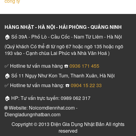
công ty
HÀNG NHẬT - HÀ NỘI - HẢI PHÒNG - QUẢNG NINH
🏠 Số 39A - Phố Lò - Cầu Cốc - Nam Từ Liêm - Hà Nội
(Quý khách Có thể đi từ ngõ 67 hoặc ngõ 135 hoặc ngõ
193 vào - Cạnh chùa Lai Phúc và Nhà Văn Hoá )
✅ Hotline tư vấn mua hàng ☎️
0936 171 455
🏠 Số 11 Ngụy Như Kon Tum, Thanh Xuân, Hà Nội
✅ Hotline tư vấn mua hàng: ☎️
0904 15 22 33
🏠 HP: Tư vấn trực tuyến: 0989 062 317
🌐 Website: Noicomdiennhat.com -
Diengiadungnhatban.com
Copyright © 2013 Điện Gia Dụng Nhật Bản All rights
reserved