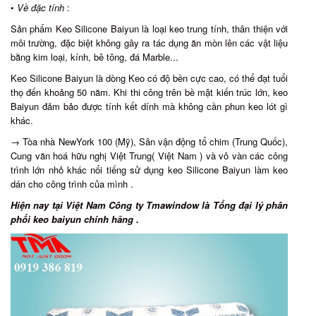
•
Về đặc tính
:
Sản phẩm Keo Silicone Baiyun là loại keo trung tính, thân thiện với
môi trường, đặc biệt không gây ra tác dụng ăn mòn lên các vật liệu
bằng kim loại, kính, bê tông, đá Marble...
Keo Silicone Baiyun là dòng Keo có độ bền cực cao, có thể đạt tuổi
thọ đến khoảng 50 năm. Khi thi công trên bề mặt kiến trúc lớn, keo
Baiyun đảm bảo được tính kết dính mà không cần phun keo lót gì
khác.
→ Tòa nhà NewYork 100 (Mỹ), Sân vận động tổ chim (Trung Quốc),
Cung văn hoá hữu nghị Việt Trung( Việt Nam ) và vô vàn các công
trình lớn nhỏ khác nổi tiếng sử dụng keo Silicone Baiyun làm keo
dán cho công trình của mình .
Hiện nay tại Việt Nam Công ty Tmawindow là
Tổng đại lý phân
phối keo baiyun chính hãng .