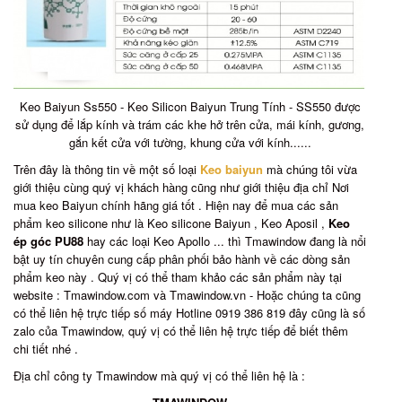
Keo Baiyun Ss550 - Keo Silicon Baiyun Trung Tính - SS550 được
sử dụng để lắp kính và trám các khe hở trên cửa, mái kính, gương,
gắn kết cửa với tường, khung cửa với kính......
Trên đây là thông tin về một số loại
Keo baiyun
mà chúng tôi vừa
giới thiệu cùng quý vị khách hàng cũng như giới thiệu địa chỉ Nơi
mua keo Baiyun chính hãng giá tốt . Hiện nay để mua các sản
phẩm keo silicone như là Keo silicone Baiyun , Keo Aposil ,
Keo
ép góc PU88
hay các loại Keo Apollo ... thì Tmawindow đang là nổi
bật uy tín chuyên cung cấp phân phối bảo hành về các dòng sản
phẩm keo này . Quý vị có thể tham khảo các sản phẩm này tại
website : Tmawindow.com và Tmawindow.vn - Hoặc chúng ta cũng
có thể liên hệ trực tiếp số máy Hotline 0919 386 819 đây cũng là số
zalo của Tmawindow, quý vị có thể liên hệ trực tiếp để biết thêm
chi tiết nhé .
Địa chỉ công ty Tmawindow mà quý vị có thể liên hệ là :